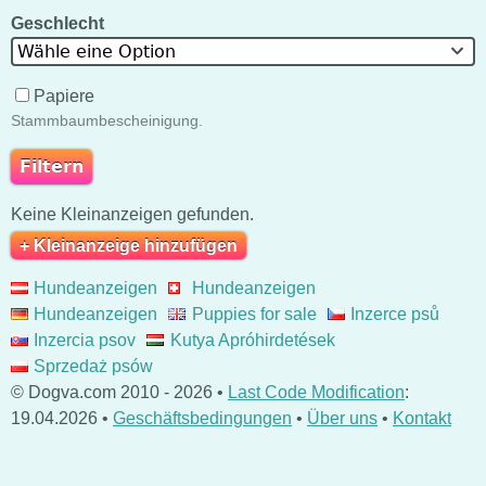
Geschlecht
Wähle eine Option
Papiere
Stammbaumbescheinigung.
Keine Kleinanzeigen gefunden.
+ Kleinanzeige hinzufügen
Hundeanzeigen
Hundeanzeigen
Hundeanzeigen
Puppies for sale
Inzerce psů
Inzercia psov
Kutya Apróhirdetések
Sprzedaż psów
© Dogva.com 2010 - 2026 •
Last Code Modification
:
19.04.2026 •
Geschäftsbedingungen
•
Über uns
•
Kontakt