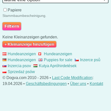
Papiere
Stammbaumbescheinigung.
Keine Kleinanzeigen gefunden.
+ Kleinanzeige hinzufügen
Hundeanzeigen
Hundeanzeigen
Hundeanzeigen
Puppies for sale
Inzerce psů
Inzercia psov
Kutya Apróhirdetések
Sprzedaż psów
© Dogva.com 2010 - 2026 •
Last Code Modification
:
19.04.2026 •
Geschäftsbedingungen
•
Über uns
•
Kontakt