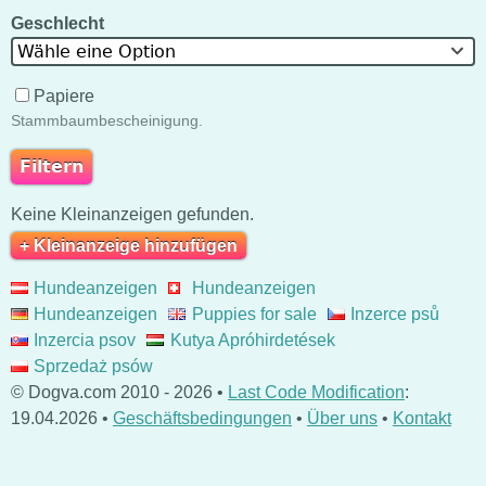
Geschlecht
Wähle eine Option
Papiere
Stammbaumbescheinigung.
Keine Kleinanzeigen gefunden.
+ Kleinanzeige hinzufügen
Hundeanzeigen
Hundeanzeigen
Hundeanzeigen
Puppies for sale
Inzerce psů
Inzercia psov
Kutya Apróhirdetések
Sprzedaż psów
© Dogva.com 2010 - 2026 •
Last Code Modification
:
19.04.2026 •
Geschäftsbedingungen
•
Über uns
•
Kontakt