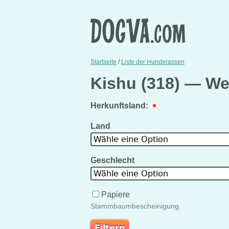
Startseite
/
Liste der Hunderassen
Kishu (318) — We
Herkunftsland:
Land
Wähle eine Option
Geschlecht
Wähle eine Option
Papiere
Stammbaumbescheinigung.