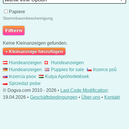
Papiere
Stammbaumbescheinigung.
Keine Kleinanzeigen gefunden.
+ Kleinanzeige hinzufügen
Hundeanzeigen
Hundeanzeigen
Hundeanzeigen
Puppies for sale
Inzerce psů
Inzercia psov
Kutya Apróhirdetések
Sprzedaż psów
© Dogva.com 2010 - 2026 •
Last Code Modification
:
19.04.2026 •
Geschäftsbedingungen
•
Über uns
•
Kontakt