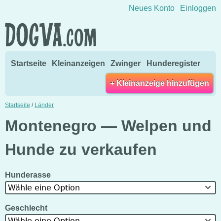
Direkt zum Inhalt wechseln
Neues Konto
Einloggen
Startseite
Kleinanzeigen
Zwinger
Hunderegister
+ Kleinanzeige hinzufügen
Startseite
/
Länder
Montenegro — Welpen und
Hunde zu verkaufen
Hunderasse
Wähle eine Option
Geschlecht
Wähle eine Option