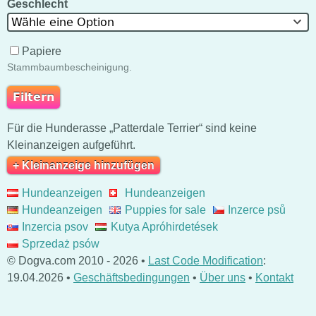
Geschlecht
Wähle eine Option
Papiere
Stammbaumbescheinigung.
Für die Hunderasse „Patterdale Terrier“ sind keine
Kleinanzeigen aufgeführt.
+ Kleinanzeige hinzufügen
Hundeanzeigen
Hundeanzeigen
Hundeanzeigen
Puppies for sale
Inzerce psů
Inzercia psov
Kutya Apróhirdetések
Sprzedaż psów
© Dogva.com 2010 - 2026 •
Last Code Modification
:
19.04.2026 •
Geschäftsbedingungen
•
Über uns
•
Kontakt