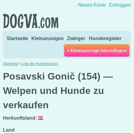
Direkt zum Inhalt wechseln
Neues Konto
Einloggen
Startseite
Kleinanzeigen
Zwinger
Hunderegister
+ Kleinanzeige hinzufügen
Startseite
/
Liste der Hunderassen
Posavski Gonič (154) —
Welpen und Hunde zu
verkaufen
Herkunftsland:
Land