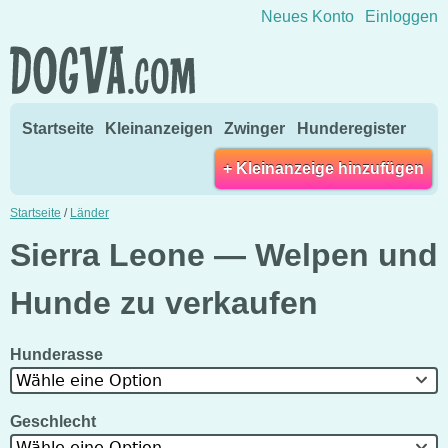
Direkt zum Inhalt wechseln
Neues Konto
Einloggen
Startseite
Kleinanzeigen
Zwinger
Hunderegister
+ Kleinanzeige hinzufügen
Startseite
/
Länder
Sierra Leone — Welpen und
Hunde zu verkaufen
Hunderasse
Wähle eine Option
Geschlecht
Wähle eine Option