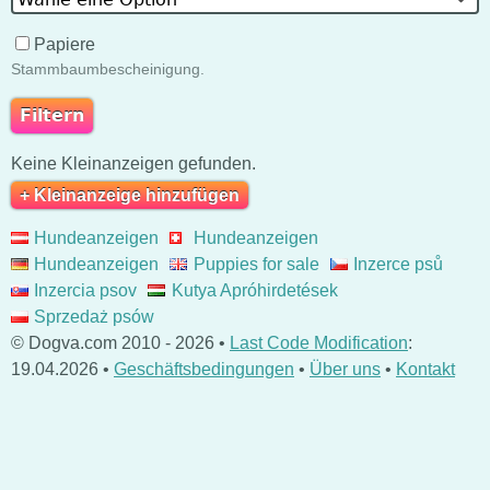
Papiere
Stammbaumbescheinigung.
Keine Kleinanzeigen gefunden.
+ Kleinanzeige hinzufügen
Hundeanzeigen
Hundeanzeigen
Hundeanzeigen
Puppies for sale
Inzerce psů
Inzercia psov
Kutya Apróhirdetések
Sprzedaż psów
© Dogva.com 2010 - 2026 •
Last Code Modification
:
19.04.2026 •
Geschäftsbedingungen
•
Über uns
•
Kontakt