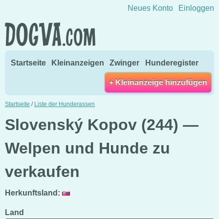
Direkt zum Inhalt wechseln
Neues Konto
Einloggen
Startseite
Kleinanzeigen
Zwinger
Hunderegister
+ Kleinanzeige hinzufügen
Startseite
/
Liste der Hunderassen
Slovenský Kopov (244) —
Welpen und Hunde zu
verkaufen
Herkunftsland:
Land