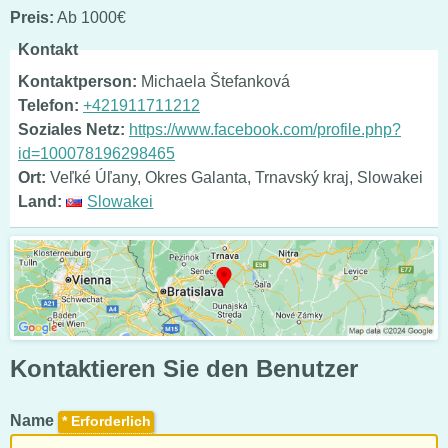
Preis:
Ab 1000€
Kontakt
Kontaktperson:
Michaela Štefanková
Telefon:
+421911711212
Soziales Netz:
https://www.facebook.com/profile.php?
id=100078196298465
Ort:
Veľké Úľany, Okres Galanta, Trnavský kraj, Slowakei
Land:
Slowakei
Kontaktieren Sie den Benutzer
Name
*