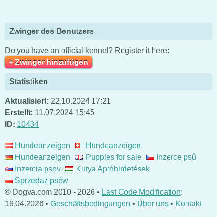
Zwinger des Benutzers
Do you have an official kennel? Register it here:
+ Zwinger hinzufügen
Statistiken
Aktualisiert:
22.10.2024 17:21
Erstellt:
11.07.2024 15:45
ID:
10434
Hundeanzeigen
Hundeanzeigen
Hundeanzeigen
Puppies for sale
Inzerce psů
Inzercia psov
Kutya Apróhirdetések
Sprzedaż psów
© Dogva.com 2010 - 2026 •
Last Code Modification
:
19.04.2026 •
Geschäftsbedingungen
•
Über uns
•
Kontakt