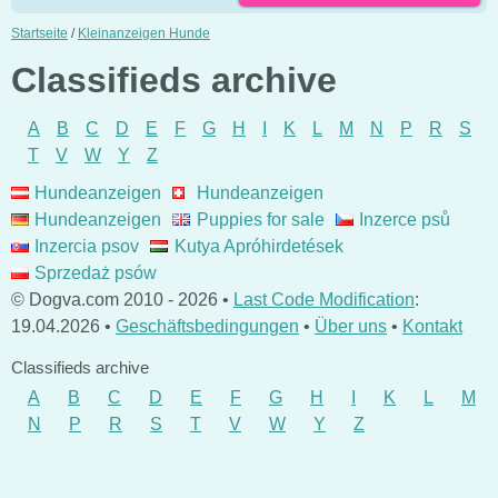
Startseite
/
Kleinanzeigen Hunde
Classifieds archive
A
B
C
D
E
F
G
H
I
K
L
M
N
P
R
S
T
V
W
Y
Z
Hundeanzeigen
Hundeanzeigen
Hundeanzeigen
Puppies for sale
Inzerce psů
Inzercia psov
Kutya Apróhirdetések
Sprzedaż psów
© Dogva.com 2010 - 2026 •
Last Code Modification
:
19.04.2026 •
Geschäftsbedingungen
•
Über uns
•
Kontakt
Classifieds archive
A
B
C
D
E
F
G
H
I
K
L
M
N
P
R
S
T
V
W
Y
Z