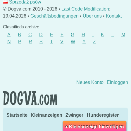
Sprzedaż psów
© Dogva.com 2010 - 2026 •
Last Code Modification
:
19.04.2026 •
Geschäftsbedingungen
•
Über uns
•
Kontakt
Classifieds archive
A
B
C
D
E
F
G
H
I
K
L
M
N
P
R
S
T
V
W
Y
Z
Direkt zum Inhalt wechseln
Neues Konto
Einloggen
Startseite
Kleinanzeigen
Zwinger
Hunderegister
+ Kleinanzeige hinzufügen