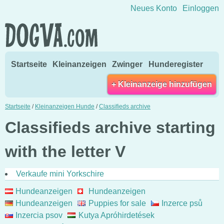
Direkt zum Inhalt wechseln
Neues Konto
Einloggen
Startseite
Kleinanzeigen
Zwinger
Hunderegister
+ Kleinanzeige hinzufügen
Startseite
/
Kleinanzeigen Hunde
/
Classifieds archive
Classifieds archive starting
with the letter V
Verkaufe mini Yorkschire
Hundeanzeigen
Hundeanzeigen
Hundeanzeigen
Puppies for sale
Inzerce psů
Inzercia psov
Kutya Apróhirdetések