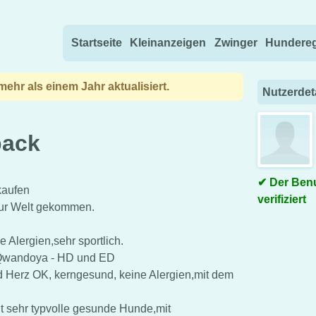
Direkt zum Inhalt wechseln
Startseite
Kleinanzeigen
Zwinger
Hundereg
ehr als einem Jahr aktualisiert.
Nutzerdet
back
Der Benu
kaufen
verifiziert
zur Welt gekommen.
e Alergien,sehr sportlich.
r Qwandoya - HD und ED
und Herz OK, kerngesund, keine Alergien,mit dem
t sehr typvolle gesunde Hunde,mit