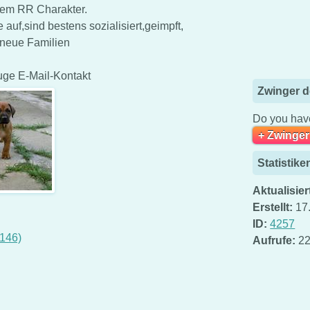
hem RR Charakter.
uf,sind bestens sozialisiert,geimpft,
 neue Familien
uge E-Mail-Kontakt
Zwinger d
Do you have
+ Zwinger
Statistike
Aktualisier
Erstellt:
17
ID:
4257
146)
Aufrufe:
22