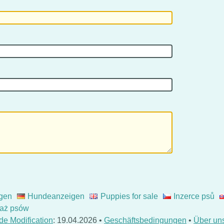
gen
Hundeanzeigen
Puppies for sale
Inzerce psů
aż psów
de Modification
: 19.04.2026 •
Geschäftsbedingungen
•
Über un