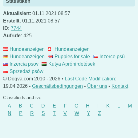
Statistiken
Aktualisiert:
01.11.2021 08:57
Erstellt:
01.11.2021 08:57
ID:
7744
Aufrufe:
425
Hundeanzeigen
Hundeanzeigen
Hundeanzeigen
Puppies for sale
Inzerce psů
Inzercia psov
Kutya Apróhirdetések
Sprzedaż psów
© Dogva.com 2010 - 2026 •
Last Code Modification
:
19.04.2026 •
Geschäftsbedingungen
•
Über uns
•
Kontakt
Classifieds archive
A
B
C
D
E
F
G
H
I
K
L
M
N
P
R
S
T
V
W
Y
Z