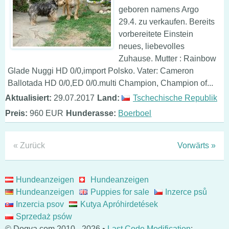
geboren namens Argo
29.4. zu verkaufen. Bereits
vorbereitete Einstein
neues, liebevolles
Zuhause. Mutter : Rainbow
Glade Nuggi HD 0/0,import Polsko. Vater: Cameron
Ballotada HD 0/0,ED 0/0.multi Champion, Champion of...
Aktualisiert:
29.07.2017
Land:
Tschechische Republik
Preis:
960 EUR
Hunderasse:
Boerboel
« Zurück
Vorwärts »
Hundeanzeigen
Hundeanzeigen
Hundeanzeigen
Puppies for sale
Inzerce psů
Inzercia psov
Kutya Apróhirdetések
Sprzedaż psów
© Dogva.com 2010 - 2026 •
Last Code Modification
: