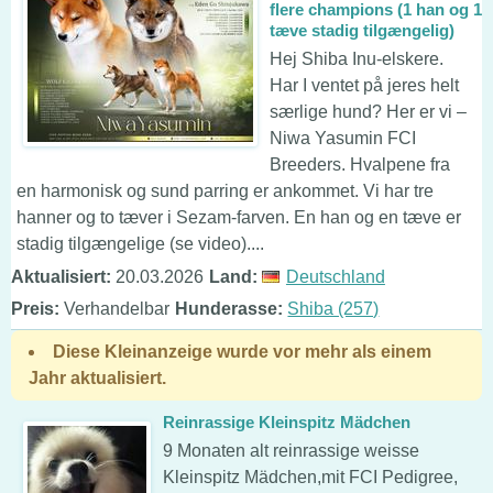
flere champions (1 han og 1
tæve stadig tilgængelig)
Hej Shiba Inu-elskere.
Har I ventet på jeres helt
særlige hund? Her er vi –
Niwa Yasumin FCI
Breeders. Hvalpene fra
en harmonisk og sund parring er ankommet. Vi har tre
hanner og to tæver i Sezam-farven. En han og en tæve er
stadig tilgængelige (se video)....
Aktualisiert:
20.03.2026
Land:
Deutschland
Preis:
Verhandelbar
Hunderasse:
Shiba (257)
Diese Kleinanzeige wurde vor mehr als einem
Jahr aktualisiert.
Reinrassige Kleinspitz Mädchen
9 Monaten alt reinrassige weisse
Kleinspitz Mädchen,mit FCI Pedigree,