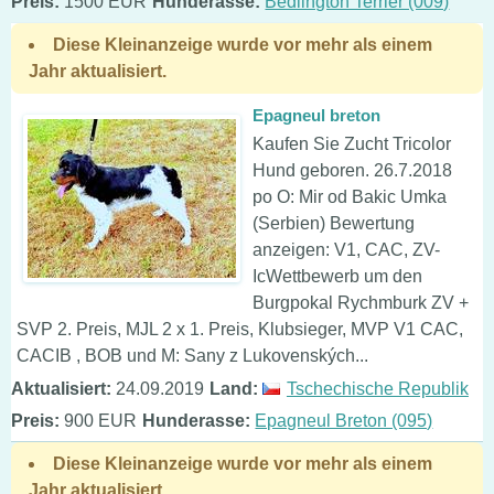
Preis:
1500 EUR
Hunderasse:
Bedlington Terrier (009)
Diese Kleinanzeige wurde vor mehr als einem
Jahr aktualisiert.
Epagneul breton
Kaufen Sie Zucht Tricolor
Hund geboren. 26.7.2018
po O: Mir od Bakic Umka
(Serbien) Bewertung
anzeigen: V1, CAC, ZV-
IcWettbewerb um den
Burgpokal Rychmburk ZV +
SVP 2. Preis, MJL 2 x 1. Preis, Klubsieger, MVP V1 CAC,
CACIB , BOB und M: Sany z Lukovenských...
Aktualisiert:
24.09.2019
Land:
Tschechische Republik
Preis:
900 EUR
Hunderasse:
Epagneul Breton (095)
Diese Kleinanzeige wurde vor mehr als einem
Jahr aktualisiert.