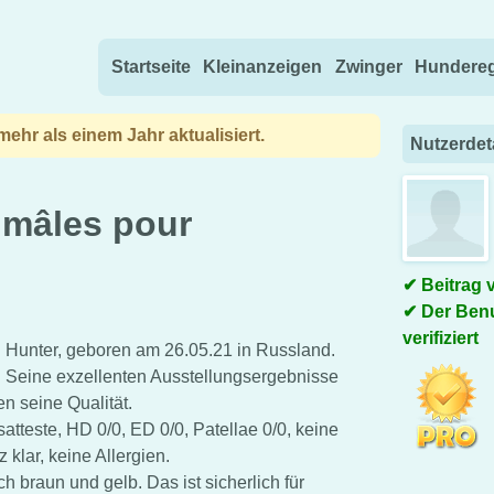
Direkt zum Inhalt wechseln
Startseite
Kleinanzeigen
Zwinger
Hundereg
ehr als einem Jahr aktualisiert.
Nutzerdet
 mâles pour
Beitrag 
Der Benu
verifiziert
ihn Hunter, geboren am 26.05.21 in Russland.
. Seine exzellenten Ausstellungsergebnisse
 seine Qualität.
tteste, HD 0/0, ED 0/0, Patellae 0/0, keine
klar, keine Allergien.
h braun und gelb. Das ist sicherlich für